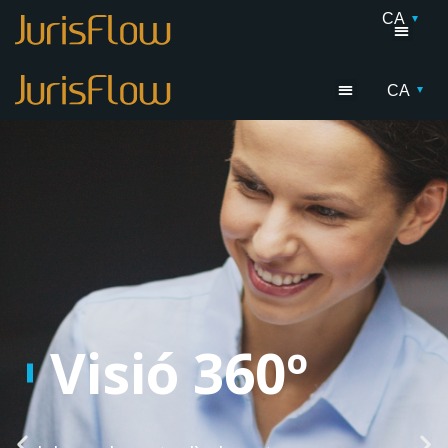
CA
CA