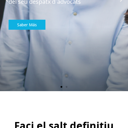
JurisFlow
Software d'Advocats​
Saber Más
Faci el salt definitiu